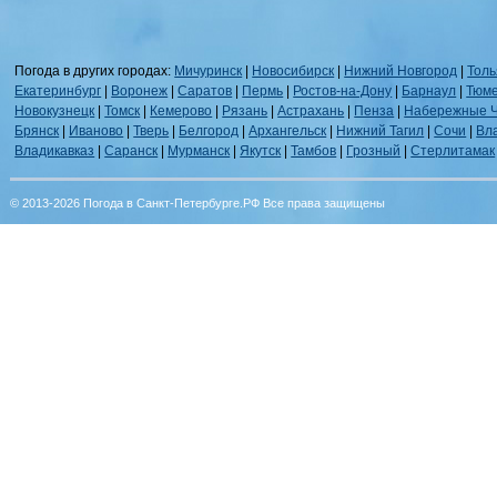
Погода в других городах:
Мичуринск
|
Новосибирск
|
Нижний Новгород
|
Толь
Екатеринбург
|
Воронеж
|
Саратов
|
Пермь
|
Ростов-на-Дону
|
Барнаул
|
Тюм
Новокузнецк
|
Томск
|
Кемерово
|
Рязань
|
Астрахань
|
Пенза
|
Набережные 
Брянск
|
Иваново
|
Тверь
|
Белгород
|
Архангельск
|
Нижний Тагил
|
Сочи
|
Вл
Владикавказ
|
Саранск
|
Мурманск
|
Якутск
|
Тамбов
|
Грозный
|
Стерлитамак
© 2013-2026 Погода в Санкт-Петербурге.РФ Все права защищены