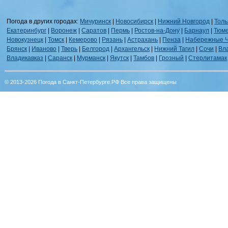
Погода в других городах:
Мичуринск
|
Новосибирск
|
Нижний Новгород
|
Толь
Екатеринбург
|
Воронеж
|
Саратов
|
Пермь
|
Ростов-на-Дону
|
Барнаул
|
Тюм
Новокузнецк
|
Томск
|
Кемерово
|
Рязань
|
Астрахань
|
Пенза
|
Набережные 
Брянск
|
Иваново
|
Тверь
|
Белгород
|
Архангельск
|
Нижний Тагил
|
Сочи
|
Вл
Владикавказ
|
Саранск
|
Мурманск
|
Якутск
|
Тамбов
|
Грозный
|
Стерлитамак
© 2013-2026 Погода в Санкт-Петербурге.РФ Все права защищены