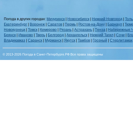
Погода в других городах:
Мичуринск
|
Новосибирск
|
Нижний Новгород
|
Толь
Екатеринбург
|
Воронеж
|
Саратов
|
Пермь
|
Ростов-на-Дону
|
Барнаул
|
Тюм
Новокузнецк
|
Томск
|
Кемерово
|
Рязань
|
Астрахань
|
Пенза
|
Набережные 
Брянск
|
Иваново
|
Тверь
|
Белгород
|
Архангельск
|
Нижний Тагил
|
Сочи
|
Вл
Владикавказ
|
Саранск
|
Мурманск
|
Якутск
|
Тамбов
|
Грозный
|
Стерлитамак
© 2013-2026 Погода в Санкт-Петербурге.РФ Все права защищены