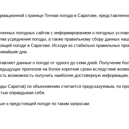
рмационной странице Точная погода в Саратове, представленно
ленных погодных сайтов с информированием о погодных услови
тма усреднения погоды, а также правильному сбору данных на
ящей погоде в Саратове. Исходя из стабильно правильных про
лижайшие дни.
авляет данные о погоде от одного до семи дней. Получение бо
редыдущих прогнозов на более короткие сроки вследствие возм
есть возможность получить наиболее достоверную информацию
огоды Саратов) по обыкновению считается предсказуемым, по п
стью оправдывая себя.
ые о предстоящей погоде по таким запросам: