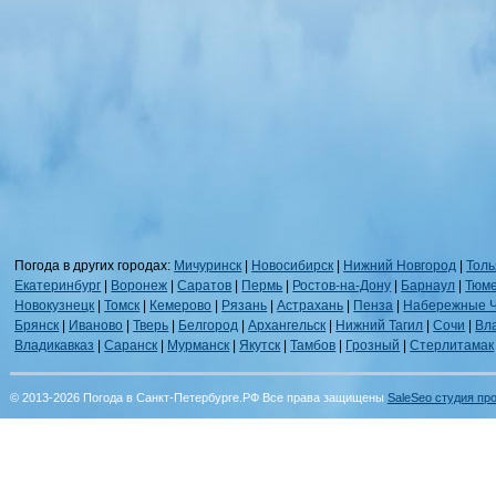
Погода в других городах:
Мичуринск
|
Новосибирск
|
Нижний Новгород
|
Толь
Екатеринбург
|
Воронеж
|
Саратов
|
Пермь
|
Ростов-на-Дону
|
Барнаул
|
Тюм
Новокузнецк
|
Томск
|
Кемерово
|
Рязань
|
Астрахань
|
Пенза
|
Набережные 
Брянск
|
Иваново
|
Тверь
|
Белгород
|
Архангельск
|
Нижний Тагил
|
Сочи
|
Вл
Владикавказ
|
Саранск
|
Мурманск
|
Якутск
|
Тамбов
|
Грозный
|
Стерлитамак
© 2013-2026 Погода в Санкт-Петербурге.РФ Все права защищены
SaleSeo студия пр