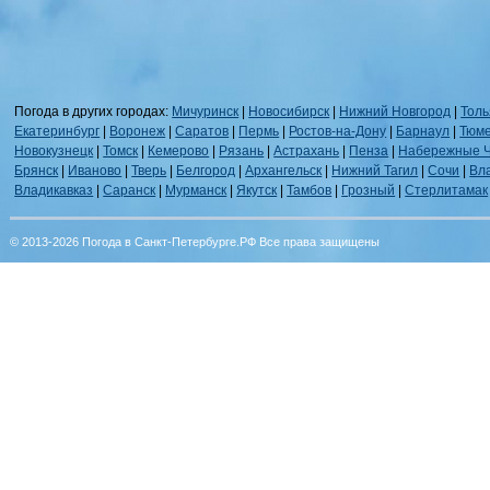
Погода в других городах:
Мичуринск
|
Новосибирск
|
Нижний Новгород
|
Толь
Екатеринбург
|
Воронеж
|
Саратов
|
Пермь
|
Ростов-на-Дону
|
Барнаул
|
Тюм
Новокузнецк
|
Томск
|
Кемерово
|
Рязань
|
Астрахань
|
Пенза
|
Набережные 
Брянск
|
Иваново
|
Тверь
|
Белгород
|
Архангельск
|
Нижний Тагил
|
Сочи
|
Вл
Владикавказ
|
Саранск
|
Мурманск
|
Якутск
|
Тамбов
|
Грозный
|
Стерлитамак
© 2013-2026 Погода в Санкт-Петербурге.РФ Все права защищены