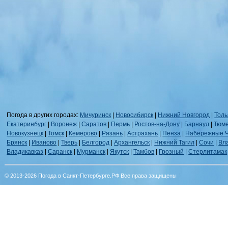
Погода в других городах:
Мичуринск
|
Новосибирск
|
Нижний Новгород
|
Толь
Екатеринбург
|
Воронеж
|
Саратов
|
Пермь
|
Ростов-на-Дону
|
Барнаул
|
Тюм
Новокузнецк
|
Томск
|
Кемерово
|
Рязань
|
Астрахань
|
Пенза
|
Набережные 
Брянск
|
Иваново
|
Тверь
|
Белгород
|
Архангельск
|
Нижний Тагил
|
Сочи
|
Вл
Владикавказ
|
Саранск
|
Мурманск
|
Якутск
|
Тамбов
|
Грозный
|
Стерлитамак
© 2013-2026 Погода в Санкт-Петербурге.РФ Все права защищены