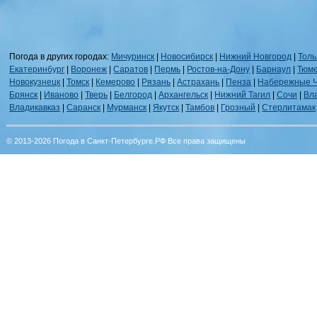
Погода в других городах:
Мичуринск
|
Новосибирск
|
Нижний Новгород
|
Толь
Екатеринбург
|
Воронеж
|
Саратов
|
Пермь
|
Ростов-на-Дону
|
Барнаул
|
Тюм
Новокузнецк
|
Томск
|
Кемерово
|
Рязань
|
Астрахань
|
Пенза
|
Набережные 
Брянск
|
Иваново
|
Тверь
|
Белгород
|
Архангельск
|
Нижний Тагил
|
Сочи
|
Вл
Владикавказ
|
Саранск
|
Мурманск
|
Якутск
|
Тамбов
|
Грозный
|
Стерлитамак
© 2013-2026 Погода в Санкт-Петербурге.РФ Все права защищены