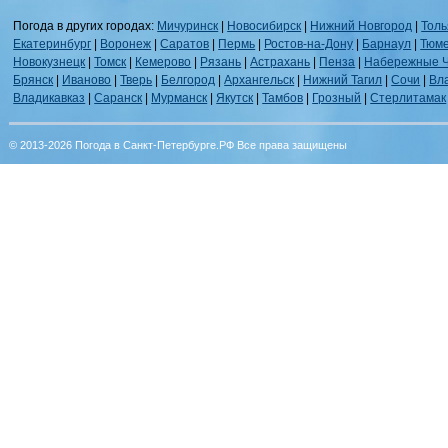
Погода в других городах:
Мичуринск
|
Новосибирск
|
Нижний Новгород
|
Толь
Екатеринбург
|
Воронеж
|
Саратов
|
Пермь
|
Ростов-на-Дону
|
Барнаул
|
Тюм
Новокузнецк
|
Томск
|
Кемерово
|
Рязань
|
Астрахань
|
Пенза
|
Набережные 
Брянск
|
Иваново
|
Тверь
|
Белгород
|
Архангельск
|
Нижний Тагил
|
Сочи
|
Вл
Владикавказ
|
Саранск
|
Мурманск
|
Якутск
|
Тамбов
|
Грозный
|
Стерлитамак
© 2013-2026 Погода в Санкт-Петербурге.РФ Все права защищены