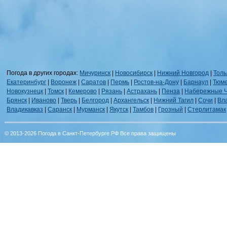
Погода в других городах:
Мичуринск
|
Новосибирск
|
Нижний Новгород
|
Толь
Екатеринбург
|
Воронеж
|
Саратов
|
Пермь
|
Ростов-на-Дону
|
Барнаул
|
Тюм
Новокузнецк
|
Томск
|
Кемерово
|
Рязань
|
Астрахань
|
Пенза
|
Набережные 
Брянск
|
Иваново
|
Тверь
|
Белгород
|
Архангельск
|
Нижний Тагил
|
Сочи
|
Вл
Владикавказ
|
Саранск
|
Мурманск
|
Якутск
|
Тамбов
|
Грозный
|
Стерлитамак
© 2013-2026 Погода в Санкт-Петербурге.РФ Все права защищены