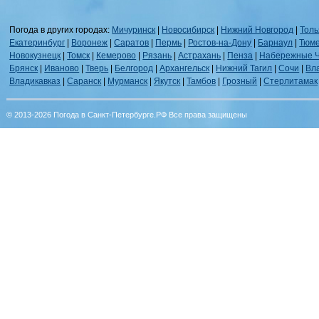
Погода в других городах:
Мичуринск
|
Новосибирск
|
Нижний Новгород
|
Толь
Екатеринбург
|
Воронеж
|
Саратов
|
Пермь
|
Ростов-на-Дону
|
Барнаул
|
Тюм
Новокузнецк
|
Томск
|
Кемерово
|
Рязань
|
Астрахань
|
Пенза
|
Набережные 
Брянск
|
Иваново
|
Тверь
|
Белгород
|
Архангельск
|
Нижний Тагил
|
Сочи
|
Вл
Владикавказ
|
Саранск
|
Мурманск
|
Якутск
|
Тамбов
|
Грозный
|
Стерлитамак
© 2013-2026 Погода в Санкт-Петербурге.РФ Все права защищены