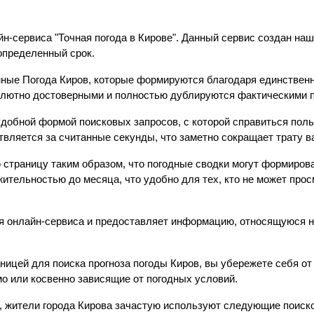
йн-сервиса "Точная погода в Кирове". Данный сервис создан н
 определенный срок.
ые Погода Киров, которые формируются благодаря единственн
солютно достоверными и полностью дублируются фактическими 
обной формой поисковых запросов, с которой справиться польз
вляется за считанные секунды, что заметно сокращает трату в
траницу таким образом, что погодные сводки могут формиров
тельностью до месяца, что удобно для тех, кто не может прос
я онлайн-сервиса и предоставляет информацию, относящуюся не
ицей для поиска прогноза погоды Киров, вы убережете себя от
о или косвенно зависящие от погодных условий.
и, жители города Кирова зачастую используют следующие поиск