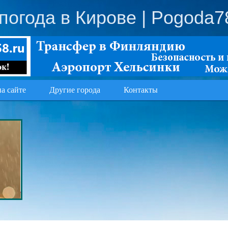
погода в Кирове
| Pogoda7
на сайте
Другие города
Контакты