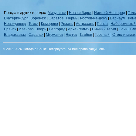
Погода в других городах:
Мичуринск
|
Новосибирск
|
Нижний Новгород
|
Толь
Екатеринбург
|
Воронеж
|
Саратов
|
Пермь
|
Ростов-на-Дону
|
Барнаул
|
Тюм
Новокузнецк
|
Томск
|
Кемерово
|
Рязань
|
Астрахань
|
Пенза
|
Набережные 
Брянск
|
Иваново
|
Тверь
|
Белгород
|
Архангельск
|
Нижний Тагил
|
Сочи
|
Вл
Владикавказ
|
Саранск
|
Мурманск
|
Якутск
|
Тамбов
|
Грозный
|
Стерлитамак
© 2013-2026 Погода в Санкт-Петербурге.РФ Все права защищены