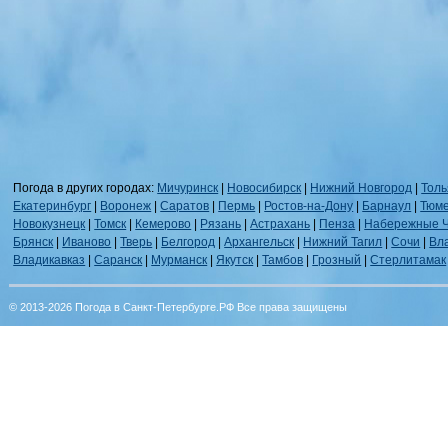
Погода в других городах:
Мичуринск
|
Новосибирск
|
Нижний Новгород
|
Толь
Екатеринбург
|
Воронеж
|
Саратов
|
Пермь
|
Ростов-на-Дону
|
Барнаул
|
Тюм
Новокузнецк
|
Томск
|
Кемерово
|
Рязань
|
Астрахань
|
Пенза
|
Набережные 
Брянск
|
Иваново
|
Тверь
|
Белгород
|
Архангельск
|
Нижний Тагил
|
Сочи
|
Вл
Владикавказ
|
Саранск
|
Мурманск
|
Якутск
|
Тамбов
|
Грозный
|
Стерлитамак
© 2013-2026 Погода в Санкт-Петербурге.РФ Все права защищены