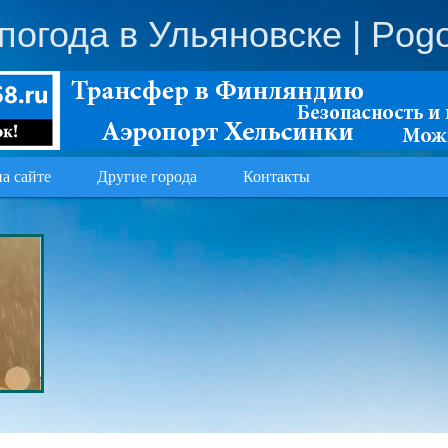
погода в Ульяновске
| Pog
на сайте
Другие города
Контакты