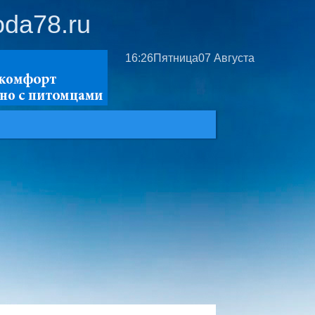
oda78.ru
16:26
Пятница
07 Августа