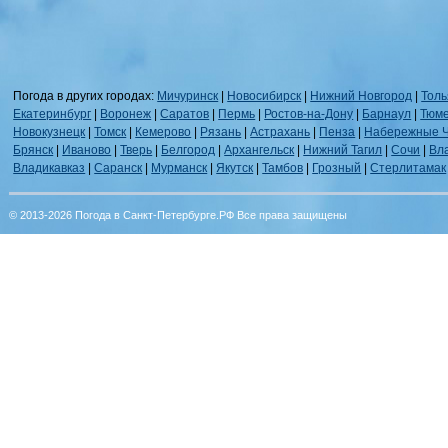
Погода в других городах:
Мичуринск
|
Новосибирск
|
Нижний Новгород
|
Толь
Екатеринбург
|
Воронеж
|
Саратов
|
Пермь
|
Ростов-на-Дону
|
Барнаул
|
Тюм
Новокузнецк
|
Томск
|
Кемерово
|
Рязань
|
Астрахань
|
Пенза
|
Набережные 
Брянск
|
Иваново
|
Тверь
|
Белгород
|
Архангельск
|
Нижний Тагил
|
Сочи
|
Вл
Владикавказ
|
Саранск
|
Мурманск
|
Якутск
|
Тамбов
|
Грозный
|
Стерлитамак
© 2013-2026 Погода в Санкт-Петербурге.РФ Все права защищены