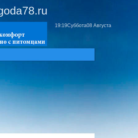
goda78.ru
19:19
Суббота
08 Августа