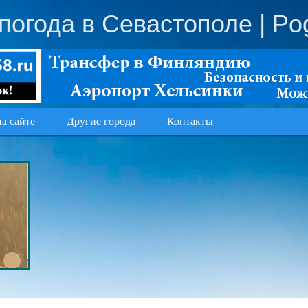
погода в Севастополе
| Po
на сайте
Другие города
Контакты