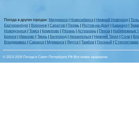
Погода в других городах:
Мичуринск
|
Новосибирск
|
Нижний Новгород
|
Толь
Екатеринбург
|
Воронеж
|
Саратов
|
Пермь
|
Ростов-на-Дону
|
Барнаул
|
Тюм
Новокузнецк
|
Томск
|
Кемерово
|
Рязань
|
Астрахань
|
Пенза
|
Набережные 
Брянск
|
Иваново
|
Тверь
|
Белгород
|
Архангельск
|
Нижний Тагил
|
Сочи
|
Вл
Владикавказ
|
Саранск
|
Мурманск
|
Якутск
|
Тамбов
|
Грозный
|
Стерлитамак
© 2013-2026 Погода в Санкт-Петербурге.РФ Все права защищены