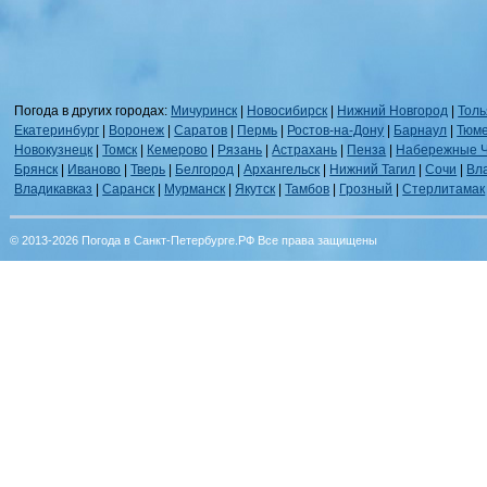
Погода в других городах:
Мичуринск
|
Новосибирск
|
Нижний Новгород
|
Толь
Екатеринбург
|
Воронеж
|
Саратов
|
Пермь
|
Ростов-на-Дону
|
Барнаул
|
Тюм
Новокузнецк
|
Томск
|
Кемерово
|
Рязань
|
Астрахань
|
Пенза
|
Набережные 
Брянск
|
Иваново
|
Тверь
|
Белгород
|
Архангельск
|
Нижний Тагил
|
Сочи
|
Вл
Владикавказ
|
Саранск
|
Мурманск
|
Якутск
|
Тамбов
|
Грозный
|
Стерлитамак
© 2013-2026 Погода в Санкт-Петербурге.РФ Все права защищены