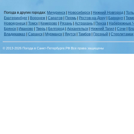
Погода в других городах:
Мичуринск
|
Новосибирск
|
Нижний Новгород
|
Толь
Екатеринбург
|
Воронеж
|
Саратов
|
Пермь
|
Ростов-на-Дону
|
Барнаул
|
Тюм
Новокузнецк
|
Томск
|
Кемерово
|
Рязань
|
Астрахань
|
Пенза
|
Набережные 
Брянск
|
Иваново
|
Тверь
|
Белгород
|
Архангельск
|
Нижний Тагил
|
Сочи
|
Вл
Владикавказ
|
Саранск
|
Мурманск
|
Якутск
|
Тамбов
|
Грозный
|
Стерлитамак
© 2013-2026 Погода в Санкт-Петербурге.РФ Все права защищены