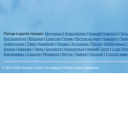
Погода в других городах:
Мичуринск
|
Новосибирск
|
Нижний Новгород
|
Толь
Екатеринбург
|
Воронеж
|
Саратов
|
Пермь
|
Ростов-на-Дону
|
Барнаул
|
Тюм
Новокузнецк
|
Томск
|
Кемерово
|
Рязань
|
Астрахань
|
Пенза
|
Набережные 
Брянск
|
Иваново
|
Тверь
|
Белгород
|
Архангельск
|
Нижний Тагил
|
Сочи
|
Вл
Владикавказ
|
Саранск
|
Мурманск
|
Якутск
|
Тамбов
|
Грозный
|
Стерлитамак
© 2013-2026 Погода в Санкт-Петербурге.РФ Все права защищены