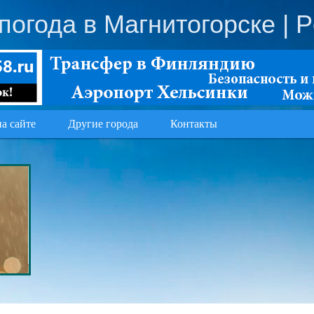
погода в Магнитогорске
| P
на сайте
Другие города
Контакты