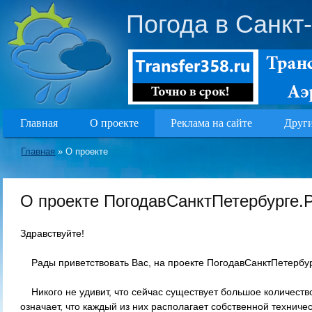
Погода в Санкт
Главная
О проекте
Реклама на сайте
Други
Главная
»
О проекте
О проекте ПогодавСанктПетербурге.
Здравствуйте!
Рады приветствовать Вас, на проекте ПогодавСанктПетербу
Никого не удивит, что сейчас существует большое количеств
означает, что каждый из них располагает собственной техниче