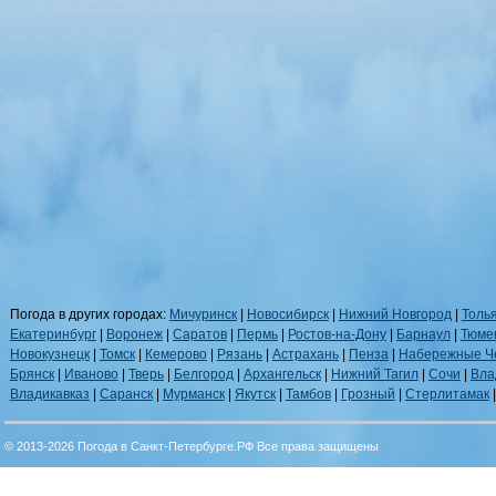
Погода в других городах:
Мичуринск
|
Новосибирск
|
Нижний Новгород
|
Толь
Екатеринбург
|
Воронеж
|
Саратов
|
Пермь
|
Ростов-на-Дону
|
Барнаул
|
Тюме
Новокузнецк
|
Томск
|
Кемерово
|
Рязань
|
Астрахань
|
Пенза
|
Набережные Ч
Брянск
|
Иваново
|
Тверь
|
Белгород
|
Архангельск
|
Нижний Тагил
|
Сочи
|
Вла
Владикавказ
|
Саранск
|
Мурманск
|
Якутск
|
Тамбов
|
Грозный
|
Стерлитамак
© 2013-2026 Погода в Санкт-Петербурге.РФ Все права защищены