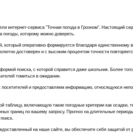
ели интернет-сервиса "Точная погода в Грозном". Настоящий с
за погоды, которому можно доверять.
, который оперативно формируется благодаря единственному в
солютно достоверен и с высоким процентом точности повторяе
ормой поиска, с которой справится даже школьник. Более того,
вателей томиться в ожидании.
 посетителей и предоставляем информацию, относящуюся непо
й таблицу, включающую такие погодные критерии как осадки, те
ных границ по вашему запросу. Прогноз на длительные периоды
поиск.
редоставленный на наше сайте, вы обеспечите себя защитой от